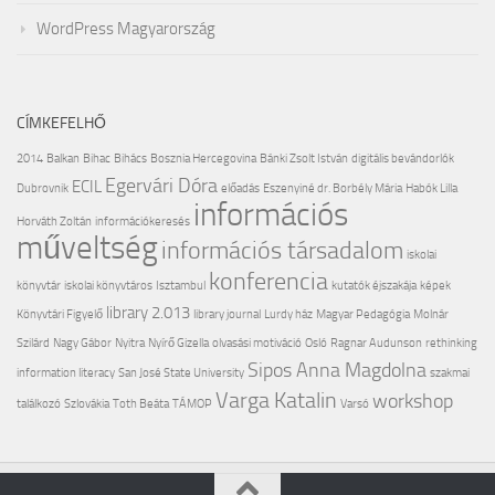
WordPress Magyarország
CÍMKEFELHŐ
2014
Balkan
Bihac
Bihács
Bosznia Hercegovina
Bánki Zsolt István
digitális bevándorlók
Egervári Dóra
ECIL
Dubrovnik
előadás
Eszenyiné dr. Borbély Mária
Habók Lilla
információs
Horváth Zoltán
információkeresés
műveltség
információs társadalom
iskolai
konferencia
könyvtár
iskolai könyvtáros
Isztambul
kutatók éjszakája
képek
library 2.013
Könyvtári Figyelő
library journal
Lurdy ház
Magyar Pedagógia
Molnár
Szilárd
Nagy Gábor
Nyitra
Nyírő Gizella
olvasási motiváció
Osló
Ragnar Audunson
rethinking
Sipos Anna Magdolna
information literacy
San José State University
szakmai
Varga Katalin
workshop
találkozó
Szlovákia
Toth Beáta
TÁMOP
Varsó