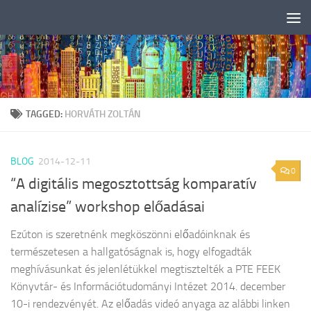
Skip to content
TAGGED:
HORVÁTH ZOLTÁN
BLOG
2014-12-11
0
“A digitális megosztottság komparatív
analízise” workshop előadásai
Ezúton is szeretnénk megköszönni előadóinknak és
természetesen a hallgatóságnak is, hogy elfogadták
meghívásunkat és jelenlétükkel megtisztelték a PTE FEEK
Könyvtár- és Információtudományi Intézet 2014. december
10-i rendezvényét. Az előadás videó anyaga az alábbi linken