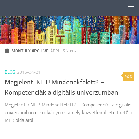
Skip to content
MONTHLY ARCHIVE:
ÁPRILIS 2016
BLOG
2016-04-21
0
Megjelent: NET! Mindenekfelett? –
Kompetenciák a digitális univerzumban
Megjelent a NET! Mindenekfelett? – Kompetenciák a digitális
univerzumban c. kiadványunk, amely közvetlenül letölthető a
MEK oldaláról.