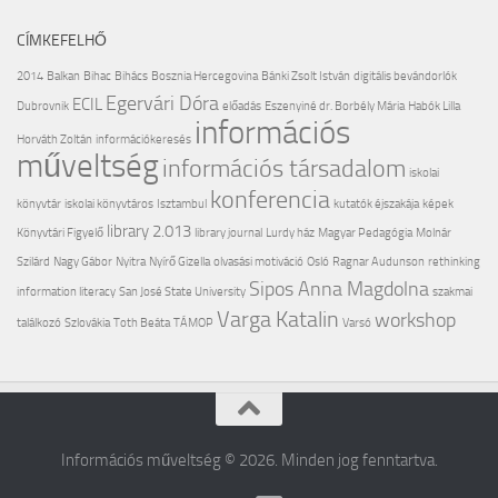
CÍMKEFELHŐ
2014
Balkan
Bihac
Bihács
Bosznia Hercegovina
Bánki Zsolt István
digitális bevándorlók
Egervári Dóra
ECIL
Dubrovnik
előadás
Eszenyiné dr. Borbély Mária
Habók Lilla
információs
Horváth Zoltán
információkeresés
műveltség
információs társadalom
iskolai
konferencia
könyvtár
iskolai könyvtáros
Isztambul
kutatók éjszakája
képek
library 2.013
Könyvtári Figyelő
library journal
Lurdy ház
Magyar Pedagógia
Molnár
Szilárd
Nagy Gábor
Nyitra
Nyírő Gizella
olvasási motiváció
Osló
Ragnar Audunson
rethinking
Sipos Anna Magdolna
information literacy
San José State University
szakmai
Varga Katalin
workshop
találkozó
Szlovákia
Toth Beáta
TÁMOP
Varsó
Információs műveltség © 2026. Minden jog fenntartva.